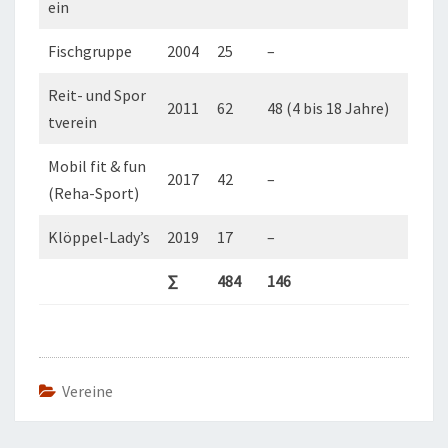
ein
Fischgruppe
2004
25
–
Reit- und Spor
2011
62
48 (4 bis 18 Jahre)
tverein
Mobil fit & fun
2017
42
–
(Reha-Sport)
Klöppel-Lady’s
2019
17
–
∑
484
146
Vereine