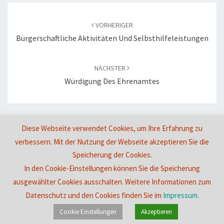
Beitragsnavigation
VORHERIGER
Bürgerschaftliche Aktivitäten Und Selbsthilfeleistungen
NÄCHSTER
Würdigung Des Ehrenamtes
Diese Webseite verwendet Cookies, um Ihre Erfahrung zu
Die Kommentare sind geschlossen.
verbessern. Mit der Nutzung der Webseite akzeptieren Sie die
Speicherung der Cookies.
In den Cookie-Einstellungen können Sie die Speicherung
© 2026
|
Stolz präsentiert von
WordPress
|
Theme:
Nisarg
ausgewählter Cookies ausschalten. Weitere Informationen zum
Datenschutz und den Cookies finden Sie im
Impressum
.
Cookie Einstellungen
Akzeptieren