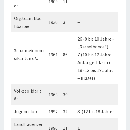
1909
11
–
er
Org.team Nac
1930
3
–
hbarbier
26 (8 bis 10 Jahre –
„Rasselbande“)
Schalmeienmu
1961
86
7 (10 bis 12 Jahre –
sikanten e.V.
Anfängerbläser)
18 (13 bis 18 Jahre
– Bläser)
Volkssolidarit
1963
30
–
ät
Jugendclub
1992
32
8 (12 bis 18 Jahre)
Landfrauenver
1996
11
1