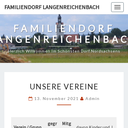
Skip
FAMILIENDORF LANGENREICHENBACH
Togg
to
navig
content
FAMILIENDORF
ANGENREICHENBA
Herzlich Willkommen Im Schönsten Dorf Nordsachsens
UNSERE
UNSERE VEREINE
VEREINE
13. November 2021
Admin
gegr
Mitg
Verein / Grupp
davon Kinder und J