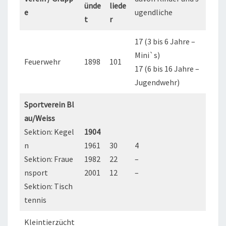
ünde
liede
e
ugendliche
t
r
17 (3 bis 6 Jahre –
Mini`s)
Feuerwehr
1898
101
17 (6 bis 16 Jahre –
Jugendwehr)
Sportverein Bl
au/Weiss
Sektion: Kegel
1904
n
1961
30
4
Sektion: Fraue
1982
22
–
nsport
2001
12
–
Sektion: Tisch
tennis
Kleintierzücht