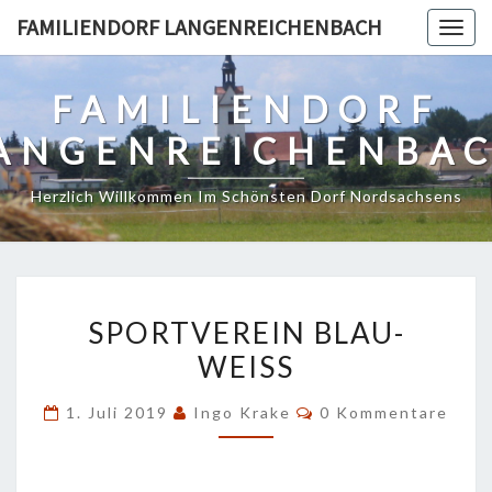
Skip
FAMILIENDORF LANGENREICHENBACH
Togg
to
navig
content
FAMILIENDORF
ANGENREICHENBA
Herzlich Willkommen Im Schönsten Dorf Nordsachsens
SPORTVEREIN
SPORTVEREIN BLAU-
BLAU-
WEISS
WEISS
Kommentare
1. Juli 2019
Ingo Krake
0 Kommentare