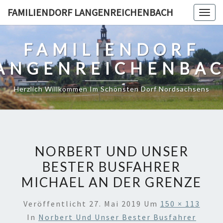
Skip
FAMILIENDORF LANGENREICHENBACH
Togg
to
navig
content
FAMILIENDORF
ANGENREICHENBA
Herzlich Willkommen Im Schönsten Dorf Nordsachsens
NORBERT UND UNSER
BESTER BUSFAHRER
MICHAEL AN DER GRENZE
Veröffentlicht
27. Mai 2019
Um
150 × 113
In
Norbert Und Unser Bester Busfahrer