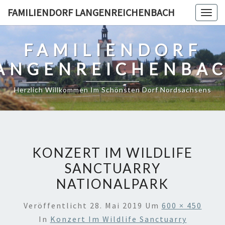
Skip
FAMILIENDORF LANGENREICHENBACH
Togg
to
navig
content
FAMILIENDORF
ANGENREICHENBA
Herzlich Willkommen Im Schönsten Dorf Nordsachsens
KONZERT IM WILDLIFE
SANCTUARRY
NATIONALPARK
Veröffentlicht
28. Mai 2019
Um
600 × 450
In
Konzert Im Wildlife Sanctuarry