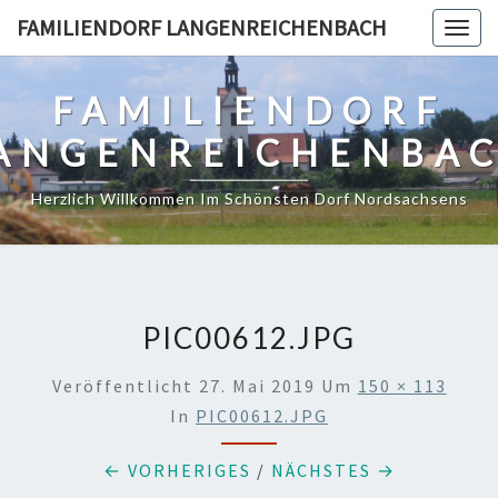
Skip
FAMILIENDORF LANGENREICHENBACH
Togg
to
navig
content
FAMILIENDORF
ANGENREICHENBA
Herzlich Willkommen Im Schönsten Dorf Nordsachsens
PIC00612.JPG
Veröffentlicht
27. Mai 2019
Um
150 × 113
In
PIC00612.JPG
← VORHERIGES
/
NÄCHSTES →