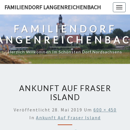
Skip
FAMILIENDORF LANGENREICHENBACH
Togg
to
navig
content
FAMILIENDORF
ANGENREICHENBA
Herzlich Willkommen Im Schönsten Dorf Nordsachsens
ANKUNFT AUF FRASER
ISLAND
Veröffentlicht
28. Mai 2019
Um
600 × 450
In
Ankunft Auf Fraser Island