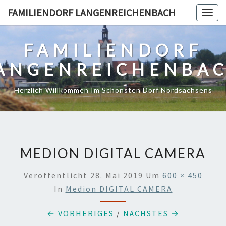
Skip
FAMILIENDORF LANGENREICHENBACH
Togg
to
navig
content
FAMILIENDORF
ANGENREICHENBA
Herzlich Willkommen Im Schönsten Dorf Nordsachsens
MEDION DIGITAL CAMERA
Veröffentlicht
28. Mai 2019
Um
600 × 450
In
Medion DIGITAL CAMERA
← VORHERIGES
/
NÄCHSTES →