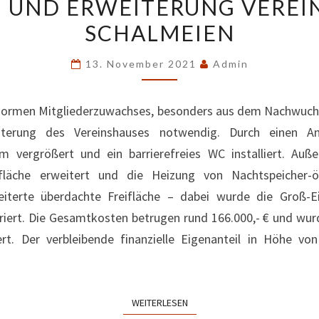
 UND ERWEITERUNG VEREI
UND
SCHALMEIEN
ERWEITERUNG
VEREINSHAUS
13. November 2021
Admin
SCHALMEIEN
normen Mitgliederzuwachses, besonders aus dem Nachwuch
iterung des Vereinshauses notwendig. Durch einen 
m vergrößert und ein barrierefreies WC installiert. Au
ifläche erweitert und die Heizung von Nachtspeicher-
eiterte überdachte Freifläche – dabei wurde die Groß-E
riert. Die Gesamtkosten betrugen rund 166.000,- € und wu
t. Der verbleibende finanzielle Eigenanteil in Höhe von
WEITERLESEN
WEITERLESEN