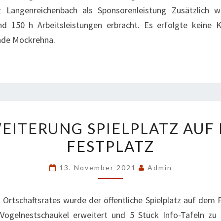
ft Langenreichenbach als Sponsorenleistung Zusätzlich 
nd 150 h Arbeitsleistungen erbracht. Es erfolgte keine K
nde Mockrehna.
ERWEITERUNG
EITERUNG SPIELPLATZ AUF
SPIELPLATZ
FESTPLATZ
AUF
DEM
13. November 2021
Admin
FESTPLATZ
es Ortschaftsrates wurde der öffentliche Spielplatz auf dem 
Vogelnestschaukel erweitert und 5 Stück Info-Tafeln zu