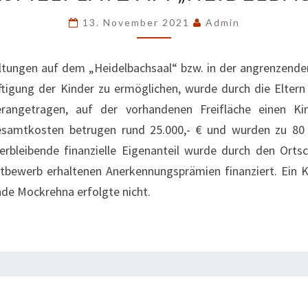
AM
13. November 2021
Admin
„HEIDELBACHSAAL“
ltungen auf dem „Heidelbachsaal“ bzw. in der angrenzende
ftigung der Kinder zu ermöglichen, wurde durch die Eltern
erangetragen, auf der vorhandenen Freifläche einen Kin
Gesamtkosten betrugen rund 25.000,- € und wurden zu 
erbleibende finanzielle Eigenanteil wurde durch den Orts
bewerb erhaltenen Anerkennungsprämien finanziert. Ein K
de Mockrehna erfolgte nicht.
UMBAU