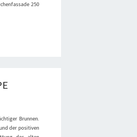
rchenfassade 250
PE
üchtiger Brunnen.
nd der positiven
ttung des alten