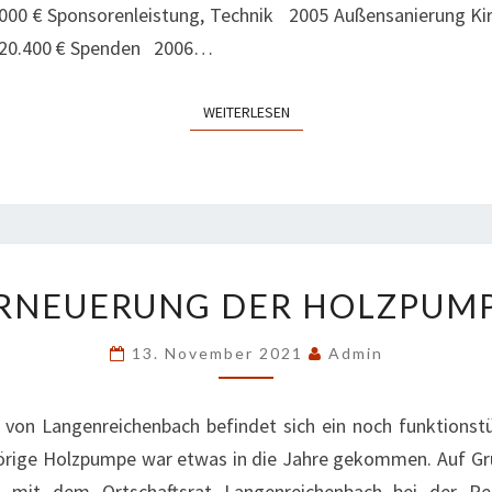
2.000 € Sponsorenleistung, Technik 2005 Außensanierung Ki
ng20.400 € Spenden 2006…
WEITERLESEN
WEITERLESEN
ERNEUERUNG
RNEUERUNG DER HOLZPUM
DER
HOLZPUMPE
13. November 2021
Admin
 von Langenreichenbach befindet sich ein noch funktionst
örige Holzpumpe war etwas in die Jahre gekommen. Auf Gru
 mit dem Ortschaftsrat Langenreichenbach bei der Re