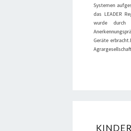
Systemen aufges
das LEADER Regi
wurde durch 
Anerkennungspräm
Geräte erbracht.
Agrargesellscha
KINDER