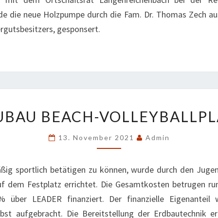
de die neue Holzpumpe durch die Fam. Dr. Thomas Zech aus
rgutsbesitzers, gesponsert.
NEUBAU
UBAU BEACH-VOLLEYBALLPL
BEACH-
VOLLEYBALLPLATZ
13. November 2021
Admin
ßig sportlich betätigen zu können, wurde durch den Jugen
auf dem Festplatz errichtet. Die Gesamtkosten betrugen ru
 über LEADER finanziert. Der finanzielle Eigenanteil 
lbst aufgebracht. Die Bereitstellung der Erdbautechnik er