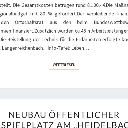
tellt. Die Gesamtkosten betrugen rund 8.100,- €Die Maß
onalbudget mit 80 % gefördert.Der verbleibende finanzi
den Ortschaftsrat aus den beim Bundeswettbewe
ien finanziert.Zusätzlich wurden ca.45 h Arbeitsleistung
Die Beistellung der Technik für die Erdarbeiten erfolgte ko
ft Langenreichenbach. Info-Tafel: Leben…
WEITERLESEN
WEITERLESEN
NEUBAU
NEUBAU ÖFFENTLICHER
ÖFFENTLICHER
SPIELPLATZ AM „HEIDELBA
KINDERSPIELPLATZ