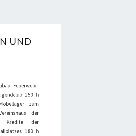
EN UND
EN
ubau Feuerwehr-
ugendclub 150 h
Möbellager zum
ereinshaus der
se Kredite der
allplatzes 180 h