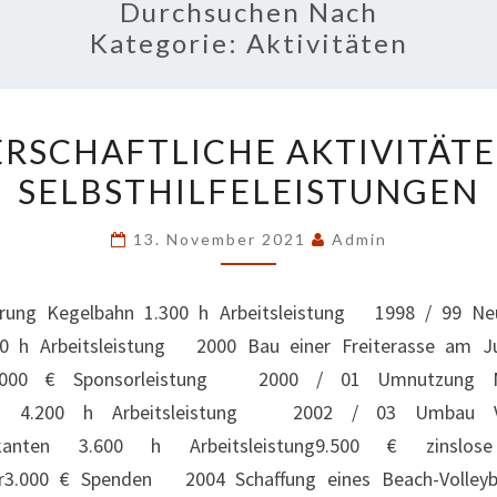
Durchsuchen Nach
Kategorie:
Aktivitäten
BÜRGERSCHAFTLICHE
RSCHAFTLICHE AKTIVITÄT
AKTIVITÄTEN
SELBSTHILFELEISTUNGEN
UND
SELBSTHILFELEISTUNG
13. November 2021
Admin
erung Kegelbahn 1.300 h Arbeitsleistung 1998 / 99 Ne
00 h Arbeitsleistung 2000 Bau einer Freiterasse am J
ng1.000 € Sponsorleistung 2000 / 01 Umnutzung 
al“ 4.200 h Arbeitsleistung 2002 / 03 Umbau V
ikanten 3.600 h Arbeitsleistung9.500 € zinslo
er3.000 € Spenden 2004 Schaffung eines Beach-Volleyb