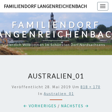
Skip
FAMILIENDORF LANGENREICHENBACH
Togg
to
navig
content
FAMILIENDORF
ANGENREICHENBA
Herzlich Willkommen Im Schönsten Dorf Nordsachsens
AUSTRALIEN_01
Veröffentlicht
28. Mai 2019
Um
818 × 170
In
Australien_01
← VORHERIGES
/
NÄCHSTES →