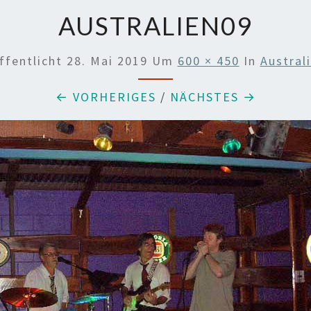
AUSTRALIEN09
ffentlicht
28. Mai 2019
Um
600 × 450
In
Austral
← VORHERIGES
/
NÄCHSTES →